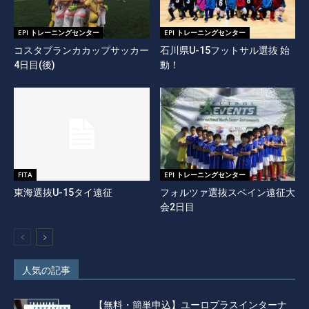
EPI トレーニングセンター
EPI トレーニングセンター
コスタブランカカップサッカー
石川県U-15フットサル選抜 始
4日目(後)
動！
FITA
EPI トレーニングセンター
東海選抜U-15タイ遠征
フォルツァ選抜スペイン遠征大
会2日目
人気の記事
【無料・簡単申込】ユーロプラスインターナ