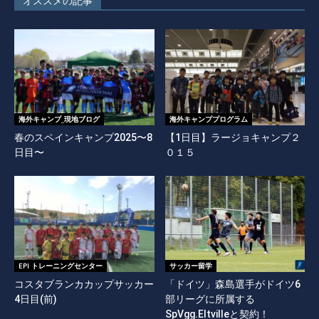
オススメの記事
海外キャンプ_現地ブログ
海外キャンププログラム
春のスペインキャンプ2025〜8
【1日目】ラージョキャンプ２
日目〜
０１５
EPI トレーニングセンター
サッカー留学
コスタブランカカップサッカー
「ドイツ」森島選手がドイツ6
4日目(前)
部リーグに所属する
SpVgg.Eltvilleと契約！