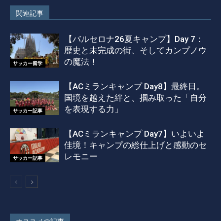
関連記事
【バルセロナ26夏キャンプ】Day 7：
歴史と未完成の街、そしてカンプノウ
の魔法！
サッカー留学
【ACミランキャンプ Day8】最終日。
国境を越えた絆と、掴み取った「自分
を表現する力」
サッカー記事
【ACミランキャンプ Day7】いよいよ
佳境！キャンプの総仕上げと感動のセ
レモニー
サッカー記事