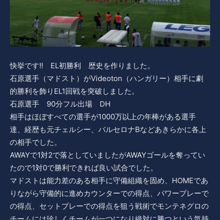
快挙です!! EL初勝利 歴史を作りました。
石原選手（マドスト）がVideoton（ハンガリー）相手に劇
的勝利を飾りEL1回戦を突破しました。
石原選手 90分フル出場 DH
相手はほぼすべての選手が1000万以上の年棒がある選手
達、経歴も元チェルシー、バルセロナBなどあきらかに各上
の相手でした。
AWAYで1対2で落としていましたがAWAYゴールを奪ってい
たので1対0で勝利できれば良い試合でした。
マドストは能力差のある相手に守備組織を固め、HOMEであ
りながら守備的に進めカウンターでの得点、パワープレーで
の得点、セットプレーでの得点を狙う戦術でモンテネグロの
チームには珍しくチームが一つになり絶対に勝つという気持