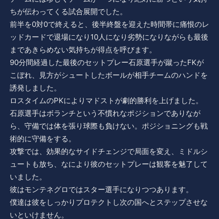
ちが伝わってくる試合展開でした。
前半を0対0で終えると、後半終盤を迎えた時間帯に痛恨のレ
ッドカードで退場になり10人になり劣勢になりながらも最後
まであきらめない気持ちが得点を呼びます。
90分間経過した最後のセットプレー石原選手が蹴ったFKが
こぼれ、見方がシュートしたボールが相手チームのハンドを
誘発しました。
ロスタイムのPKによりマドストが劇的勝利を上げました。
石原選手はボランチという不慣れなポジションでありなが
ら、守備では体を張り球際も負けない。ポジショニングも戦
術的に守備をする。
攻撃では、効果的なサイドチェンジで局面を変え、ミドルシ
ュートも放ち、なにより彼のセットプレーは観客を魅了して
いました。
彼はモンテネグロではスター選手になりつつあります。
僕達は彼をしっかりプロテクトし次の国へとステップさせな
いといけません。