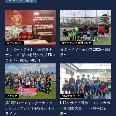
エージェント
海外キャンプ_現地ブログ
【サポート選手】小宮健選手、
春のドイツキャンプ2025〜3日
ボスニア1部の名門クラブ FKス
目〜
ロボダへ移籍が決定！
イタリア
FITAプロジェクト
第12回ローマインターナショ
U12ソサイチ選抜 （シンガポ
ナルカップビデオ&写真がオン
ール国際大会） 〜無事に到
ライン！
着〜