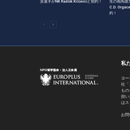
昊選手がNK Radnik Krizevciと契約！
生の相馬彼
C.D. Orgac
約！
私
ヨー
社「
もの
担い
はス
お問