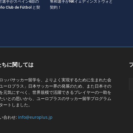
方選手がスペイン6部の
隼和選手がNKイェディンストヴォと
eño Club de Fútbol と契
契約！
たちに関しては
ロッパサッカー留学を、よりよく実現するために生まれた会
ユーロプラス」日本サッカー界の発展のため、また日本その
を元気にすべく、世界規模で活躍できるプレイヤーの一助を
たいとの思いから、ユーロプラスのサッカー留学プログラム
タートしました。
い合わせ:
info@europlus.jp