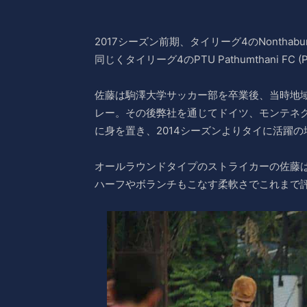
2017シーズン前期、タイリーグ4のNonthab
同じくタイリーグ4のPTU Pathumthani 
佐藤は駒澤大学サッカー部を卒業後、当時地域
レー。その後弊社を通じてドイツ、モンテネ
に身を置き、2014シーズンよりタイに活躍
オールラウンドタイプのストライカーの佐藤
ハーフやボランチもこなす柔軟さでこれまで