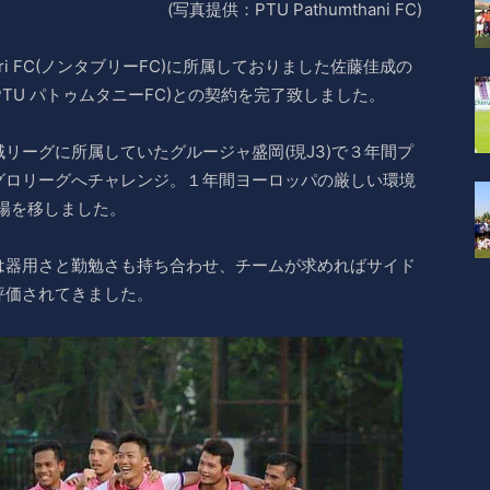
(写真提供：PTU Pathumthani FC)
uri FC(ノンタブリーFC)に所属しておりました佐藤佳成の
FC (PTU パトゥムタニーFC)との契約を完了致しました。
リーグに所属していたグルージャ盛岡(現J3)で３年間プ
グロリーグへチャレンジ。１年間ヨーロッパの厳しい環境
の場を移しました。
は器用さと勤勉さも持ち合わせ、チームが求めればサイド
評価されてきました。