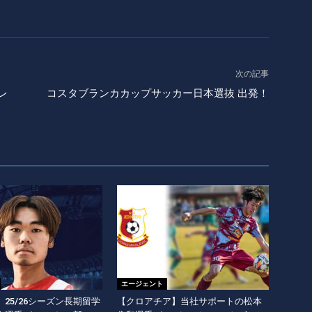
次の記事
レ
コスタブランカカップサッカー日本選抜 出発！
エージェント
25/26シーズン長期留学
【クロアチア】当社サポートの松本