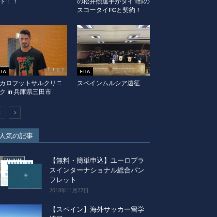
ト！！
の松井熙選手がタイ1部の
スコータイFCと契約！
ITA
FITA
カロフットサルクリニ
スペインムルシア遠征
ク in 兵庫県三田市
人気の記事
【無料・簡単申込】ユーロプラ
スインターナショナル総合パン
フレット
2018年11月27日
【スペイン】海外サッカー留学