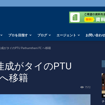
プロを目指す
ブログ
エージェント
お問い合わ
タイのPTU Pathumthani FC へ移籍
成がタイのPTU
FC へ移籍
7572
チ