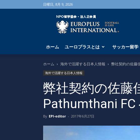
日曜日, 8月 9, 2026
海
外
サ
ッ
カ
ホーム
ユーロプラスとは
サッカー留学
ー
留
学
ホーム
海外で活躍する日本人情報
弊社契約の佐藤佳成が
な
海外で活躍する日本人情報
ら
ユ
弊社契約の佐藤佳
ー
ロ
Pathumthani 
プ
ラ
ス
By
EPI-editor
-
2017年6月27日
へ