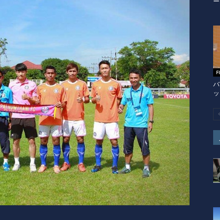
ー
F
バ
ッ