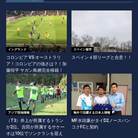
イングランド
スペイン留学
コロンビア VS オーストラリ
スペイン４部リーグと合意！！
ア！コロンビアの強さは？！加
藤恒平 サガン鳥栖完全移籍！
アジア現地情報
海外で活躍する日本人情報
（T3）井上が所属するトラン
MF水頭廉がタイD2ノースバン
が2位。吉田が所属するサケー
コクFCと契約
オは10位でソンクランを迎え