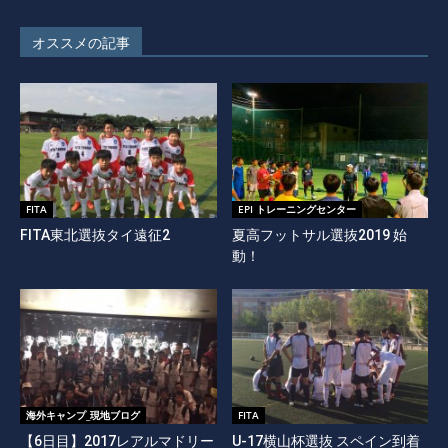
オススメの記事
FITA
EPI トレーニングセンター
FITA東北選抜タイ遠征2
夏高フットサル選抜2019 始
動！
海外キャンプ_現地ブログ
FITA
【6日目】2017レアルマドリー
U-17横山杯選抜 スペイン到着