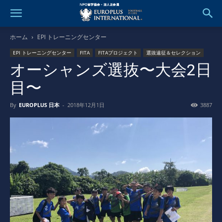
ホーム
EPI トレーニングセンター
EPI トレーニングセンター
FITA
FITAプロジェクト
選抜遠征＆セレクション
オーシャンズ選抜〜大会2日
目〜
By
EUROPLUS 日本
-
2018年12月1日
3887