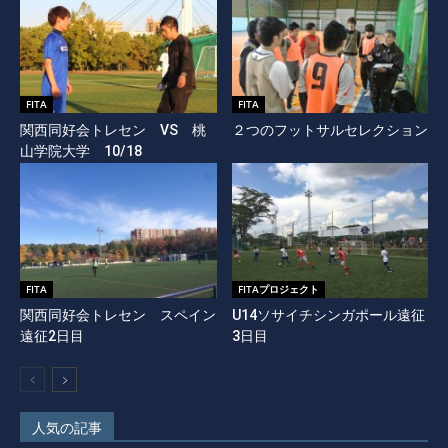
FITA
FITA
関西同好会トレセン VS 桃
２つのフットサルセレクション
山学院大学 10/18
FITA
FITAプロジェクト
関西同好会トレセン スペイン
U14ソサイチシンガポール遠征
遠征2日目
3日目
人気の記事